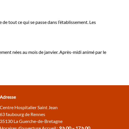
e de tout ce qui se passe dans l’établissement. Les
sement nées au mois de janvier. Après-midi animé par le
Adresse
Centre Hospitalier Saint Jean
63 faubourg de Rennes
35130 La Guerche-de-Bretagne
Horaires d’ouverture Accueil :
9 h 00 – 17 h 00.