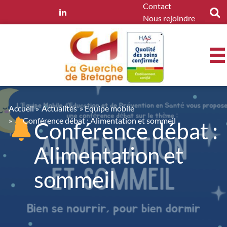
Panneau de gestion des cookies
Contact
Nous rejoindre
Accueil
»
Actualités
» Equipe mobile
»
Conférence débat : Alimentation et sommeil
Conférence débat :
Alimentation et
sommeil