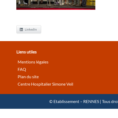
LinkedIn
Liens utiles
Mentions légales
FAQ
Plan du site
Centre Hospitalier Simone Veil
© Etablissement – RENNES | Tous droits