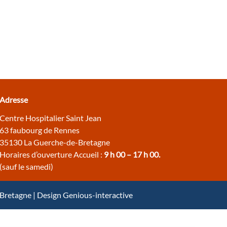
Adresse
Centre Hospitalier Saint Jean
63 faubourg de Rennes
35130 La Guerche-de-Bretagne
Horaires d’ouverture Accueil :
9 h 00 – 17 h 00.
(sauf le samedi)
– Bretagne | Design Genious-interactive