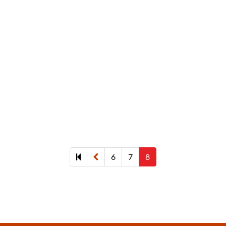
Previous
6
7
8
page